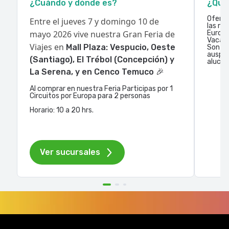
¿Cuándo y dónde es?
¿Qué
Oferta
Entre el jueves 7 y domingo 10 de
las me
mayo 2026 vive nuestra Gran Feria de
Europa
Vacaci
Viajes en
Mall Plaza: Vespucio, Oeste
Son 10
auspic
(Santiago), El Trébol (Concepción) y
alucin
La Serena, y en Cenco Temuco
🎉​
Al comprar en nuestra Feria Participas por 1
Circuitos por Europa para 2 personas
Horario: 10 a 20 hrs.
Ver sucursales